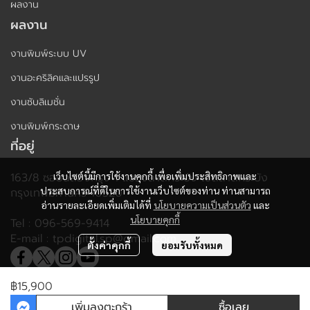
ผลงาน
ผลงาน
งานพิมพ์ระบบ UV
งานอะคริลิคและแปรรูป
งานซับลิเมชั่น
งานพิมพ์กระดาษ
ที่อยู่
เว็บไซต์นี้มีการใช้งานคุกกี้ เพื่อเพิ่มประสิทธิภาพและ
163/8 ซอยฉลองกรุง 1 แขวงลาดกระบัง เขตลาดกระบัง
ประสบการณ์ที่ดีในการใช้งานเว็บไซต์ของท่าน ท่านสามารถ
กรุงเทพมหานคร 10520
อ่านรายละเอียดเพิ่มเติมได้ที่
นโยบายความเป็นส่วนตัว
และ
นโยบายคุกกี้
Tel : 096-569-9414
E-mail : tpdigital.sp@gmail.com
ตั้งค่าคุกกี้
ยอมรับทั้งหมด
฿15,900
Copyright | All Rights Reserved | TPDigital-sp.com
เพิ่มลงตะกร้า
ซื้อเลย