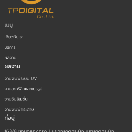
เมนู
เกี่ยวกับเรา
บริการ
ผลงาน
ผลงาน
งานพิมพ์ระบบ UV
งานอะคริลิคและแปรรูป
งานซับลิเมชั่น
งานพิมพ์กระดาษ
ที่อยู่
163/8 ซอยฉลองกรุง 1 แขวงลาดกระบัง เขตลาดกระบัง