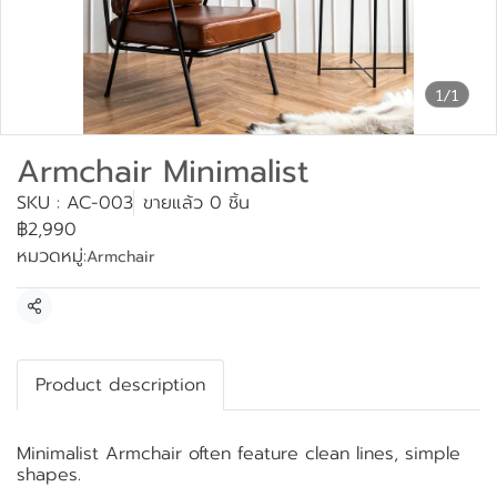
1/1
Armchair Minimalist
SKU : AC-003
ขายแล้ว 0 ชิ้น
฿2,990
หมวดหมู่:
Armchair
แชร์
Product description
Minimalist Armchair often feature clean lines, simple
shapes.