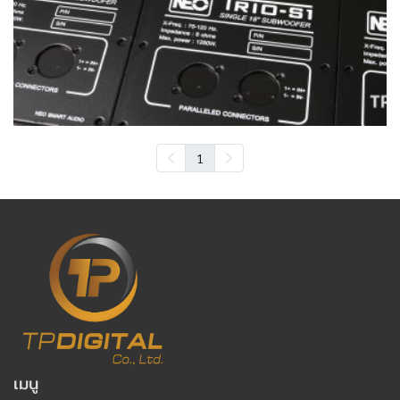
1
เมนู