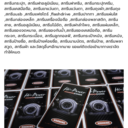
สกรีนกระปุก, สกรีนฝาอลูมิเนียม, สกรีนฝาครีม, สกรีนกระปุกครีม,
สกรีนเคสมือถือ, สกรีนขาแว่นตา, สกรีนแว่นตา, สกรีนถุงผ้า,สกรีนถุง
,สกรีนusb ,สกรีนแฟชไดร์ ,flashdrive ,สกรีนปากกา ,สกรีนแผ่นใส
,สกรีนกล่องเหล็ก ,สกรีนเครื่องมือถือ ,สกรีนกล่องพลาสติก, สกรีน
สาย, สกรีนอลูมิเนียม, สกรีนไม้อัด, สกรีนฝาลำโพง, สกรีนแผ่นเหล็ก,
สกรีนซองจดหมาย, สกรีนซองกันน้ำ,สกรีนซองเคสมือถือ, สกรีน
กระจก, สกรีนกระเบื้อง, สกรีนลูกกอลฟ์, สกรีนกระเป๋าหนัง, สกรีนหนัง,
สกรีนป้ายชื่อ, สกรีนป้ายห้อยชื่อ, สกรีนนามบัตร, สกรีนป้าย, สกรีนพลา
สวูด, สกรีนผ้า และวัสดุอื่นๆอีกมากมาย ขอแค่ติดต่อเข้ามาทางเราจัด
ทำให้หมด