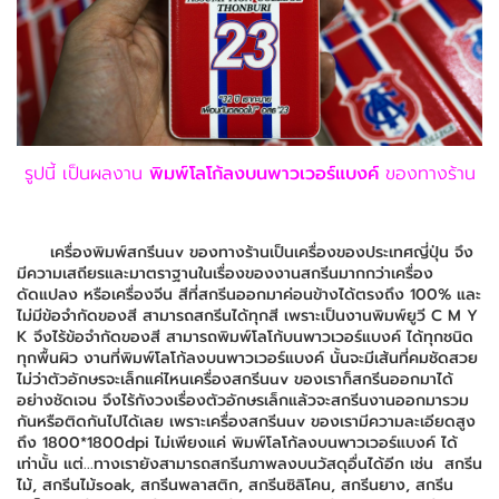
รูปนี้ เป็นผลงาน
พิมพ์โลโก้ลงบนพาวเวอร์แบงค์
ของทางร้าน
เครื่องพิมพ์สกรีนuv ของทางร้านเป็นเครื่องของประเทศญี่ปุ่น จึง
มีความเสถียรและมาตราฐานในเรื่องของงานสกรีนมากกว่าเครื่อง
ดัดแปลง หรือเครื่องจีน สีที่สกรีนออกมาค่อนข้างได้ตรงถึง 100% และ
ไม่มีข้อจำกัดของสี สามารถสกรีนได้ทุกสี เพราะเป็นงานพิมพ์ยูวี C M Y
K จึงไร้ข้อจำกัดของสี สามารถพิมพ์โลโก้บนพาวเวอร์แบงค์ ได้ทุกชนิด
ทุกพื้นผิว งานที่พิมพ์โลโก้ลงบนพาวเวอร์แบงค์ นั้นจะมีเส้นที่คมชัดสวย
ไม่ว่าตัวอักษรจะเล็กแค่ไหนเครื่องสกรีนuv ของเราก็สกรีนออกมาได้
อย่างชัดเจน จึงไร้กังวงเรื่องตัวอักษรเล็กแล้วจะสกรีนงานออกมารวม
กันหรือติดกันไปได้เลย เพราะเครื่องสกรีนuv ของเรามีความละเอียดสูง
ถึง 1800*1800dpi ไม่เพียงแค่ พิมพ์โลโก้ลงบนพาวเวอร์แบงค์ ได้
เท่านั้น แต่...ทางเรายังสามารถสกรีนภาพลงบนวัสดุอื่นได้อีก เช่น สกรีน
ไม้, สกรีนไม้soak, สกรีนพลาสติก, สกรีนซิลิโคน, สกรีนยาง, สกรีน