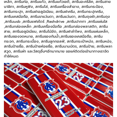
เหล็ก, สกรีนท่อ, สกรีนแก้ว, สกรีนแก้วเยติ, สกรีนอะคริลิค, สกรีนสาย
นาฬิกา, สกรีนหูฟัง, สกรีนโล่, สกรีนเครื่องสำอาง, สกรีนกระป๋อง,
สกรีนกระปุก, สกรีนฝาอลูมิเนียม, สกรีนฝาครีม, สกรีนกระปุกครีม,
สกรีนเคสมือถือ, สกรีนขาแว่นตา, สกรีนแว่นตา, สกรีนถุงผ้า,สกรีนถุง
,สกรีนusb ,สกรีนแฟชไดร์ ,flashdrive ,สกรีนปากกา ,สกรีนแผ่นใส
,สกรีนกล่องเหล็ก ,สกรีนเครื่องมือถือ ,สกรีนกล่องพลาสติก, สกรีน
สาย, สกรีนอลูมิเนียม, สกรีนไม้อัด, สกรีนฝาลำโพง, สกรีนแผ่นเหล็ก,
สกรีนซองจดหมาย, สกรีนซองกันน้ำ,สกรีนซองเคสมือถือ, สกรีน
กระจก, สกรีนกระเบื้อง, สกรีนลูกกอลฟ์, สกรีนกระเป๋าหนัง, สกรีนหนัง,
สกรีนป้ายชื่อ, สกรีนป้ายห้อยชื่อ, สกรีนนามบัตร, สกรีนป้าย, สกรีนพลา
สวูด, สกรีนผ้า และวัสดุอื่นๆอีกมากมาย ขอแค่ติดต่อเข้ามาทางเราจัด
ทำให้หมด