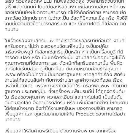
เสร็จ ด้วยหลอดไฟ LED ที่มีพลังวัตต์สูง จึงสามารถจับงานที่
เสร็จแล้วได้ทันที โดยไม่ต้องรอสีแห้ง เหมือนงานอื่นๆ หมึก uv
ของเรานั้นยังมีขีดความสามารถ ที่ไม่จำกัดอีกด้วย สามารถ ยึด
เกาะวัสดุได้ทุกประเภท ไม่ว่าจะเป็น วัสดุที่มีความแข็ง หรือ ผิวซิลิ
โคนนิ่มอ่อนตัวก็สามารถสกรีนได้ และ ยึกเกาะได้ดี สีไม่ลอก ติด
ทนนาน
ในเรื่องของงานสกรีน uv ทางเราต้องขออธิบายก่อนว่า งานที่
สกรีนออกมาไม่ว่า จะสวยคมชัดแค่ไหนนั้น จะขึ้นอยุ่กับ
เครื่องพิมพ์ยูวี ที่เลือกใช้สกรีนเป็นหลัก หากเป็นเครื่องยูวี ที่มี
การดัดแปลง หรือ เป็นเครื่องจีนนั้น งานที่สกรีนออกมาจะไม่ได้
คุณภาพตามที่ต้องการ และ ตัวหมึกที่สกรีนออกมานั้น พื้นผิว
สกรีนไม่เรียบสวย ดูเป็นเคลื่อน มีความหยาบค่อนข้างสูงมาก
เพราะเครื่องไม่มีความเป็นมาตราฐานเลย หากลูกค้าเรื่อง สกรีน
งานโลโก้ลงบนสินค้า กับทางร้านเรา ลูกค้าจะหมดกังวล เรื่อง
เหล่านี้ไปได้เลย เพราะทางเราได้เลือกใช้ เครื่องพิมพ์uv ที่ได้มาต
ฐานจาก ประเทศญี่ปุ่น ซึ่งเครื่องพิมพ์แบรนด์นี้ ได้ถูกจัดอันดับ
ใน เรื่องของคุณภาพ ความละเอียด และเทคโนโลยี เป็นอันดับ
ต้นๆ ของโลก จึงสามารถสกรีน หรือ เพิ่มข้อแตกต่าง ให้กับงาน
ได้ค่อนข้างมาก จึงทำให้งานสกรีนuv ของทางบริษัท สามารถ
เพิ่มมูลค่า และ จุดเด่นมากมายให้กับ Product ของท่านได้อย่า
มากมาย
เพิ่มมูลค่าให้สินค้าดูพรีเมี่ยม ด้วยงานพิมพ์ uv จากเครื่อง