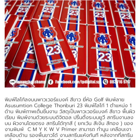
พิมพ์โลโก้ลงบนพาวเวอร์แบงค์ สีขาว ยี่ห้อ Golf พิมพ์ลาย
Asusumtion College Thonburi 23 พิมพ์โลโก้ 1 ตำแหน่ง 1
ด้าน พิมพ์ภาพเต็มชิ้นงาน วัสดุเป็นพาวเวอร์แบงค์ สีขาว พื้นผิว
เรียบ พิมพ์งานด้วยระบบดิจิตอล ปริ้นติ้งระบบยูวี สกรีนงานลง
บน ผิวงานโดยตรง สกรีนได้ทุกสี ( ยกเว้น สีเงิน สีทอง ) ของ
งานพิมพ์ C M Y K W V Primer สามารถ ทำนูน เคลือบเงา
เคลือบด้าน รองพื้นขาวได้ งานสกรีนแห้งทันที หลังจากที่สกรีน