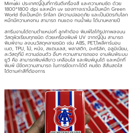
Mimaki ประเทศญี่ปุ่นที่การันตีเครื่องสี และความคมชัด ด้วย
1800*1800 dpi และหมึก uv ของทางเรานั้นเป็นหมึก Green
World ซึ่งเป็นหมึก รักโลก มีความปลอดภัย และเป็นมิตรกับโลก
หมึกมีความคงทน สามารถ ทนแดง ทนน้ำฝน ได้นานหลายปี
สกรีนงานได้ตามตำแหน่งที่ ลูกค้าต้อง พิมพ์โลโก้รูปภาพลงบน
วัสดุผิวเรียบทุกชนิด ด้วยเครื่องพิมพ์ UV จากญี่ปุ่น สามารถ
พิมพ์งาน ลงบนวัสดุหลายชนิด เช่น ABS, PET,โพลีคาร์บอน
เนต, TPU, ไม้, หนัง, สแตนเลส, พลาสติก, อะคริลิค, อลูมิเนียม,
ละวัสดุที่มี ความอ่อนตัว อื่นๆ ความสามารถของ งานพิมพ์ระบบ
ยูวี คือ สามารถพิมพ์สีขาว เคลือบใส และพิมพ์นูนได้ และหมึกที่
พิมพ์ มีขีดความสามารถ ในการยึดเกาะได้ดี คมชัด สีสันสดใส
ได้ตามค่าสีที่ต้องการ