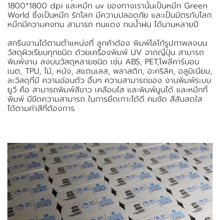
1800*1800 dpi และหมึก uv ของทางเรานั้นเป็นหมึก Green
World ซึ่งเป็นหมึก รักโลก มีความปลอดภัย และเป็นมิตรกับโลก
หมึกมีความคงทน สามารถ ทนแดง ทนน้ำฝน ได้นานหลายปี
สกรีนงานได้ตามตำแหน่งที่ ลูกค้าต้อง พิมพ์โลโก้รูปภาพลงบน
วัสดุผิวเรียบทุกชนิด ด้วยเครื่องพิมพ์ UV จากญี่ปุ่น สามารถ
พิมพ์งาน ลงบนวัสดุหลายชนิด เช่น ABS, PET,โพลีคาร์บอน
เนต, TPU, ไม้, หนัง, สแตนเลส, พลาสติก, อะคริลิค, อลูมิเนียม,
ละวัสดุที่มี ความอ่อนตัว อื่นๆ ความสามารถของ งานพิมพ์ระบบ
ยูวี คือ สามารถพิมพ์สีขาว เคลือบใส และพิมพ์นูนได้ และหมึกที่
พิมพ์ มีขีดความสามารถ ในการยึดเกาะได้ดี คมชัด สีสันสดใส
ได้ตามค่าสีที่ต้องการ