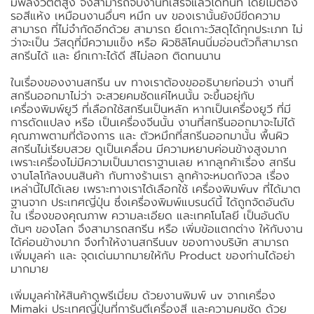
มีพลังวัตต์สูง จึงสามารถจับงานที่เสร็จแล้วได้ทันที โดยไม่ต้อง
รอสีแห้ง เหมือนงานอื่นๆ หมึก uv ของเรานั้นยังมีขีดความ
สามารถ ที่ไม่จำกัดอีกด้วย สามารถ ยึดเกาะวัสดุได้ทุกประเภท ไม่
ว่าจะเป็น วัสดุที่มีความแข็ง หรือ ผิวซิลิโคนนิ่มอ่อนตัวก็สามารถ
สกรีนได้ และ ยึกเกาะได้ดี สีไม่ลอก ติดทนนาน
ในเรื่องของงานสกรีน uv ทางเราต้องขออธิบายก่อนว่า งานที่
สกรีนออกมาไม่ว่า จะสวยคมชัดแค่ไหนนั้น จะขึ้นอยุ่กับ
เครื่องพิมพ์ยูวี ที่เลือกใช้สกรีนเป็นหลัก หากเป็นเครื่องยูวี ที่มี
การดัดแปลง หรือ เป็นเครื่องจีนนั้น งานที่สกรีนออกมาจะไม่ได้
คุณภาพตามที่ต้องการ และ ตัวหมึกที่สกรีนออกมานั้น พื้นผิว
สกรีนไม่เรียบสวย ดูเป็นเคลื่อน มีความหยาบค่อนข้างสูงมาก
เพราะเครื่องไม่มีความเป็นมาตราฐานเลย หากลูกค้าเรื่อง สกรีน
งานโลโก้ลงบนสินค้า กับทางร้านเรา ลูกค้าจะหมดกังวล เรื่อง
เหล่านี้ไปได้เลย เพราะทางเราได้เลือกใช้ เครื่องพิมพ์uv ที่ได้มาต
ฐานจาก ประเทศญี่ปุ่น ซึ่งเครื่องพิมพ์แบรนด์นี้ ได้ถูกจัดอันดับ
ใน เรื่องของคุณภาพ ความละเอียด และเทคโนโลยี เป็นอันดับ
ต้นๆ ของโลก จึงสามารถสกรีน หรือ เพิ่มข้อแตกต่าง ให้กับงาน
ได้ค่อนข้างมาก จึงทำให้งานสกรีนuv ของทางบริษัท สามารถ
เพิ่มมูลค่า และ จุดเด่นมากมายให้กับ Product ของท่านได้อย่า
มากมาย
เพิ่มมูลค่าให้สินค้าดูพรีเมี่ยม ด้วยงานพิมพ์ uv จากเครื่อง
Mimaki ประเทศญี่ปุ่นที่การันตีเครื่องสี และความคมชัด ด้วย