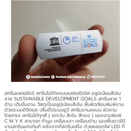
สกรีนแฟลชไดร์ สกรีนโลโก้ลงบนแฟลชไดร์ฟ อลูมิเนียมสีเงิน
ลาย SUSTAINABLE DEVELOPMENT GOALS สกรีนลาย 1
ด้าน เต็มชิ้นงาน วัสดุเป็นอลูมิเนียมสีเงิน พื้นผิวเรียบพิมพ์งาน
ด้วยระบบดิจิตอล ปริ้นติ้งระบบยูวี สกรีนงานลงบน ผิวงาน
โดยตรง สกรีนได้ทุกสี ( ยกเว้น สีเงิน สีทอง ) ของงานพิมพ์
C M Y K สามารถ ทำนูน เคลือบเงา เคลือบด้าน รองพื้นขาวได้
งานสกรีนแห้งทันที หลังจากที่สกรีนเสร็จ ด้วยหลอดไฟ LED ที่