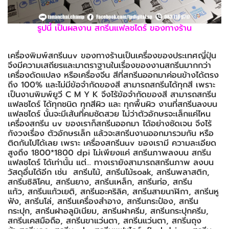
รูปนี้ เป็นผลงาน สกรีนแฟลชไดร์ ของทางร้าน
เครื่องพิมพ์สกรีนuv ของทางร้านเป็นเครื่องของประเทศญี่ปุ่น
จึงมีความเสถียรและมาตราฐานในเรื่องของงานสกรีนมากกว่า
เครื่องดัดแปลง หรือเครื่องจีน สีที่สกรีนออกมาค่อนข้างได้ตรง
ถึง 100% และไม่มีข้อจำกัดของสี สามารถสกรีนได้ทุกสี เพราะ
เป็นงานพิมพ์ยูวี C M Y K จึงไร้ข้อจำกัดของสี สามารถสกรีน
แฟลชไดร์ ได้ทุกชนิด ทุกสีผิว และ ทุกพื้นผิว งานที่สกรีนลงบน
แฟลชไดร์ นั้นจะมีเส้นที่คมชัดสวย ไม่ว่าตัวอักษรจะเล็กแค่ไหน
เครื่องสกรีน uv ของเราก็สกรีนออกมา ได้อย่างชัดเจน จึงไร้
กังวงเรื่อง ตัวอักษรเล็ก แล้วจะสกรีนงานออกมารวมกัน หรือ
ติดกันไปได้เลย เพราะ เครื่องสกรีนuv ของเรามี ความละเอียด
สูงถึง 1800*1800 dpi ไม่เพียงแค่ สกรีนภาพลงบน สกรีน
แฟลชไดร์ ได้เท่านั้น แต่... ทางเรายังสามารถสกรีนภาพ ลงบน
วัสดุอื่นได้อีก เช่น สกรีนไม้, สกรีนไม้soak, สกรีนพลาสติก,
สกรีนซิลิโคน, สกรีนยาง, สกรีนเหล็ก, สกรีนท่อ, สกรีน
แก้ว, สกรีนแก้วเยติ, สกรีนอะคริลิค, สกรีนสายนาฬิกา, สกรีนหู
ฟัง, สกรีนโล่, สกรีนเครื่องสำอาง, สกรีนกระป๋อง, สกรีน
กระปุก, สกรีนฝาอลูมิเนียม, สกรีนฝาครีม, สกรีนกระปุกครีม,
สกรีนเคสมือถือ, สกรีนขาแว่นตา, สกรีนแว่นตา, สกรีนถุง