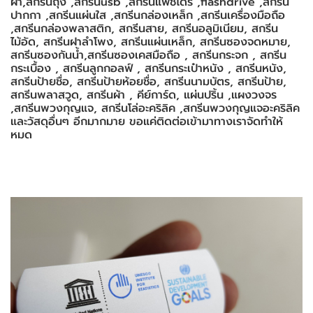
ผ้า,สกรีนถุง ,สกรีนusb ,สกรีนแฟชไดร์ ,flashdrive ,สกรีน
ปากกา ,สกรีนแผ่นใส ,สกรีนกล่องเหล็ก ,สกรีนเครื่องมือถือ
,สกรีนกล่องพลาสติก, สกรีนสาย, สกรีนอลูมิเนียม, สกรีน
ไม้อัด, สกรีนฝาลำโพง, สกรีนแผ่นเหล็ก, สกรีนซองจดหมาย,
สกรีนซองกันน้ำ,สกรีนซองเคสมือถือ , สกรีนกระจก , สกรีน
กระเบื้อง , สกรีนลูกกอลฟ์ , สกรีนกระเป๋าหนัง , สกรีนหนัง,
สกรีนป้ายชื่อ, สกรีนป้ายห้อยชื่อ, สกรีนนามบัตร, สกรีนป้าย,
สกรีนพลาสวูด, สกรีนผ้า , คีย์การ์ด, แผ่นปริ้น ,แผงวงจร
,สกรีนพวงกุญแจ, สกรีนโล่อะคริลิค ,สกรีนพวงกุญแจอะคริลิค
และวัสดุอื่นๆ อีกมากมาย ขอแค่ติดต่อเข้ามาทางเราจัดทำให้
หมด