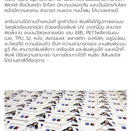
World ซึ่งเป็นหมึก รักโลก มีความปลอดภัย และเป็นมิตรกับโลก
หมึกมีความคงทน สามารถ ทนแดง ทนน้ำฝน ได้นานหลายปี
สกรีนงานได้ตามตำแหน่งที่ ลูกค้าต้อง พิมพ์โลโก้รูปภาพลงบน
วัสดุผิวเรียบทุกชนิด ด้วยเครื่องพิมพ์ UV จากญี่ปุ่น สามารถ
พิมพ์งาน ลงบนวัสดุหลายชนิด เช่น ABS, PET,โพลีคาร์บอน
เนต, TPU, ไม้, หนัง, สแตนเลส, พลาสติก, อะคริลิค, อลูมิเนียม,
ละวัสดุที่มี ความอ่อนตัว อื่นๆ ความสามารถของ งานพิมพ์ระบบ
ยูวี คือ สามารถพิมพ์สีขาว เคลือบใส และพิมพ์นูนได้ และหมึกที่
พิมพ์ มีขีดความสามารถ ในการยึดเกาะได้ดี คมชัด สีสันสดใส
ได้ตามค่าสีที่ต้องการ