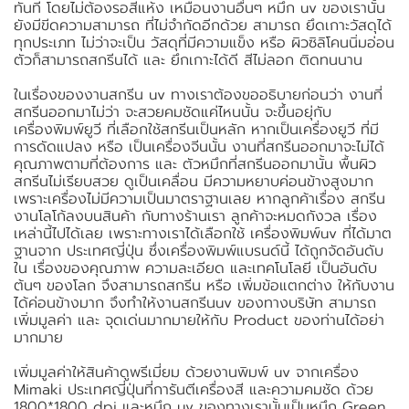
ทันที โดยไม่ต้องรอสีแห้ง เหมือนงานอื่นๆ หมึก uv ของเรานั้น
ยังมีขีดความสามารถ ที่ไม่จำกัดอีกด้วย สามารถ ยึดเกาะวัสดุได้
ทุกประเภท ไม่ว่าจะเป็น วัสดุที่มีความแข็ง หรือ ผิวซิลิโคนนิ่มอ่อน
ตัวก็สามารถสกรีนได้ และ ยึกเกาะได้ดี สีไม่ลอก ติดทนนาน
ในเรื่องของงานสกรีน uv ทางเราต้องขออธิบายก่อนว่า งานที่
สกรีนออกมาไม่ว่า จะสวยคมชัดแค่ไหนนั้น จะขึ้นอยุ่กับ
เครื่องพิมพ์ยูวี ที่เลือกใช้สกรีนเป็นหลัก หากเป็นเครื่องยูวี ที่มี
การดัดแปลง หรือ เป็นเครื่องจีนนั้น งานที่สกรีนออกมาจะไม่ได้
คุณภาพตามที่ต้องการ และ ตัวหมึกที่สกรีนออกมานั้น พื้นผิว
สกรีนไม่เรียบสวย ดูเป็นเคลื่อน มีความหยาบค่อนข้างสูงมาก
เพราะเครื่องไม่มีความเป็นมาตราฐานเลย หากลูกค้าเรื่อง สกรีน
งานโลโก้ลงบนสินค้า กับทางร้านเรา ลูกค้าจะหมดกังวล เรื่อง
เหล่านี้ไปได้เลย เพราะทางเราได้เลือกใช้ เครื่องพิมพ์uv ที่ได้มาต
ฐานจาก ประเทศญี่ปุ่น ซึ่งเครื่องพิมพ์แบรนด์นี้ ได้ถูกจัดอันดับ
ใน เรื่องของคุณภาพ ความละเอียด และเทคโนโลยี เป็นอันดับ
ต้นๆ ของโลก จึงสามารถสกรีน หรือ เพิ่มข้อแตกต่าง ให้กับงาน
ได้ค่อนข้างมาก จึงทำให้งานสกรีนuv ของทางบริษัท สามารถ
เพิ่มมูลค่า และ จุดเด่นมากมายให้กับ Product ของท่านได้อย่า
มากมาย
เพิ่มมูลค่าให้สินค้าดูพรีเมี่ยม ด้วยงานพิมพ์ uv จากเครื่อง
Mimaki ประเทศญี่ปุ่นที่การันตีเครื่องสี และความคมชัด ด้วย
1800*1800 dpi และหมึก uv ของทางเรานั้นเป็นหมึก Green