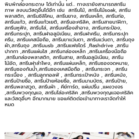
พิมพ์กล่องกระดาษ ได้เท่านั้น แต่... ทางเรายังสามารถสกรีน
ภาพ ลงบนวัสดุอื่นได้อีก เช่น สกรีนไม้, สกรีนไม้soak, สกรีน
พลาสติก, สกรีนซิลิโคน, สกรีนยาง, สกรีนเหล็ก, สกรีนท่อ,
สกรีนแก้ว, สกรีนแก้วเยติ, สกรีนอะคริลิค, สกรีนสายนาฬิกา,
สกรีนหูฟัง, สกรีนโล่, สกรีนเครื่องสำอาง, สกรีนกระป๋อง,
สกรีนกระปุก, สกรีนฝาอลูมิเนียม, สกรีนฝาครีม, สกรีนกระปุก
ครีม, สกรีนเคสมือถือ, สกรีนขาแว่นตา, สกรีนแว่นตา, สกรีนถุง
ผ้า,สกรีนถุง ,สกรีนusb ,สกรีนแฟชไดร์ ,flashdrive ,สกรีน
ปากกา ,สกรีนแผ่นใส ,สกรีนกล่องเหล็ก ,สกรีนเครื่องมือถือ
,สกรีนกล่องพลาสติก, สกรีนสาย, สกรีนอลูมิเนียม, สกรีน
ไม้อัด, สกรีนฝาลำโพง, สกรีนแผ่นเหล็ก, สกรีนซองจดหมาย,
สกรีนซองกันน้ำ,สกรีนซองเคสมือถือ , สกรีนกระจก , สกรีน
กระเบื้อง , สกรีนลูกกอลฟ์ , สกรีนกระเป๋าหนัง , สกรีนหนัง,
สกรีนป้ายชื่อ, สกรีนป้ายห้อยชื่อ, สกรีนนามบัตร, สกรีนป้าย,
สกรีนพลาสวูด, สกรีนผ้า , คีย์การ์ด, แผ่นปริ้น ,แผงวงจร
,สกรีนพวงกุญแจ, สกรีนโล่อะคริลิค ,สกรีนพวงกุญแจอะคริลิค
และวัสดุอื่นๆ อีกมากมาย ขอแค่ติดต่อเข้ามาทางเราจัดทำให้
หมด