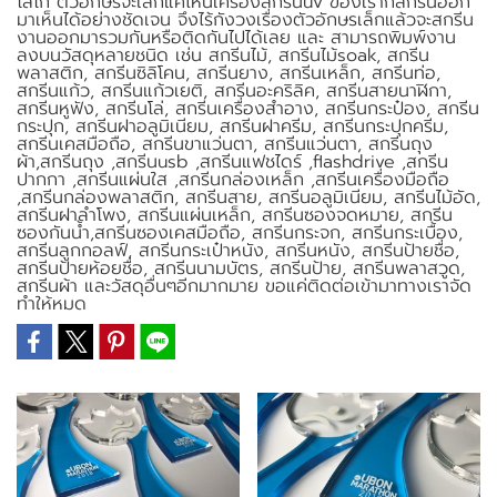
โลโก้ ตัวอักษรจะเล็กแค่ไหนเครื่องสกรีนuv ของเราก็สกรีนออก
มาเห็นได้อย่างชัดเจน จึงไร้กังวงเรื่องตัวอักษรเล็กแล้วจะสกรีน
งานออกมารวมกันหรือติดกันไปได้เลย และ สามารถพิมพ์งาน
ลงบนวัสดุหลายชนิด เช่น สกรีนไม้, สกรีนไม้soak, สกรีน
พลาสติก, สกรีนซิลิโคน, สกรีนยาง, สกรีนเหล็ก, สกรีนท่อ,
สกรีนแก้ว, สกรีนแก้วเยติ, สกรีนอะคริลิค, สกรีนสายนาฬิกา,
สกรีนหูฟัง, สกรีนโล่, สกรีนเครื่องสำอาง, สกรีนกระป๋อง, สกรีน
กระปุก, สกรีนฝาอลูมิเนียม, สกรีนฝาครีม, สกรีนกระปุกครีม,
สกรีนเคสมือถือ, สกรีนขาแว่นตา, สกรีนแว่นตา, สกรีนถุง
ผ้า,สกรีนถุง ,สกรีนusb ,สกรีนแฟชไดร์ ,flashdrive ,สกรีน
ปากกา ,สกรีนแผ่นใส ,สกรีนกล่องเหล็ก ,สกรีนเครื่องมือถือ
,สกรีนกล่องพลาสติก, สกรีนสาย, สกรีนอลูมิเนียม, สกรีนไม้อัด,
สกรีนฝาลำโพง, สกรีนแผ่นเหล็ก, สกรีนซองจดหมาย, สกรีน
ซองกันน้ำ,สกรีนซองเคสมือถือ, สกรีนกระจก, สกรีนกระเบื้อง,
สกรีนลูกกอลฟ์, สกรีนกระเป๋าหนัง, สกรีนหนัง, สกรีนป้ายชื่อ,
สกรีนป้ายห้อยชื่อ, สกรีนนามบัตร, สกรีนป้าย, สกรีนพลาสวูด,
สกรีนผ้า และวัสดุอื่นๆอีกมากมาย ขอแค่ติดต่อเข้ามาทางเราจัด
ทำให้หมด