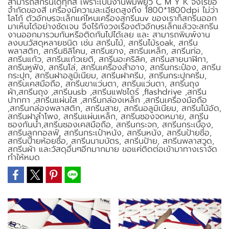
สามารถสกรีนได้ทุกสี เพราะเป็นงานพิมพ์ยูวี C M Y K จึงไร้ข้อ
จำกัดของสี เครื่องมีความละเอียดสูงถึง 1800*1800dpi ไม่ว่า
โลโก้ ตัวอักษรจะเล็กแค่ไหนเครื่องสกรีนuv ของเราก็สกรีนออก
มาเห็นได้อย่างชัดเจน จึงไร้กังวงเรื่องตัวอักษรเล็กแล้วจะสกรีน
งานออกมารวมกันหรือติดกันไปได้เลย และ สามารถพิมพ์งาน
ลงบนวัสดุหลายชนิด เช่น สกรีนไม้, สกรีนไม้soak, สกรีน
พลาสติก, สกรีนซิลิโคน, สกรีนยาง, สกรีนเหล็ก, สกรีนท่อ,
สกรีนแก้ว, สกรีนแก้วเยติ, สกรีนอะคริลิค, สกรีนสายนาฬิกา,
สกรีนหูฟัง, สกรีนโล่, สกรีนเครื่องสำอาง, สกรีนกระป๋อง, สกรีน
กระปุก, สกรีนฝาอลูมิเนียม, สกรีนฝาครีม, สกรีนกระปุกครีม,
สกรีนเคสมือถือ, สกรีนขาแว่นตา, สกรีนแว่นตา, สกรีนถุง
ผ้า,สกรีนถุง ,สกรีนusb ,สกรีนแฟชไดร์ ,flashdrive ,สกรีน
ปากกา ,สกรีนแผ่นใส ,สกรีนกล่องเหล็ก ,สกรีนเครื่องมือถือ
,สกรีนกล่องพลาสติก, สกรีนสาย, สกรีนอลูมิเนียม, สกรีนไม้อัด,
สกรีนฝาลำโพง, สกรีนแผ่นเหล็ก, สกรีนซองจดหมาย, สกรีน
ซองกันน้ำ,สกรีนซองเคสมือถือ, สกรีนกระจก, สกรีนกระเบื้อง,
สกรีนลูกกอลฟ์, สกรีนกระเป๋าหนัง, สกรีนหนัง, สกรีนป้ายชื่อ,
สกรีนป้ายห้อยชื่อ, สกรีนนามบัตร, สกรีนป้าย, สกรีนพลาสวูด,
สกรีนผ้า และวัสดุอื่นๆอีกมากมาย ขอแค่ติดต่อเข้ามาทางเราจัด
ทำให้หมด